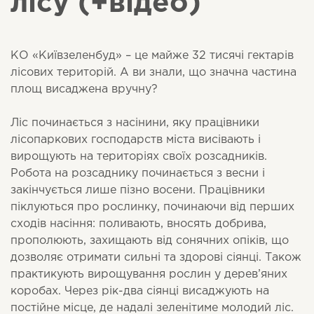
лісу (+відео)
КО «Київзеленбуд» – це майже 32 тисячі гектарів
лісових територій. А ви знали, що значна частина
площ висаджена вручну?
Ліс починається з насінини, яку працівники
лісопаркових господарств міста висівають і
вирощують на територіях своїх розсадників.
Робота на розсаднику починається з весни і
закінчується лише пізно восени. Працівники
піклуються про рослинку, починаючи від перших
сходів насіння: поливають, вносять добрива,
прополюють, захищають від сонячних опіків, що
дозволяє отримати сильні та здорові сіянці. Також
практикують вирощування рослин у дерев’яних
коробах. Через рік-два сіянці висаджують на
постійне місце, де надалі зеленітиме молодий ліс.