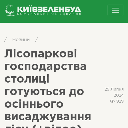
/
Новини
/
Лісопаркові
господарства
столиці
готуються до
25 Липня
2024
осіннього
929
висаджування