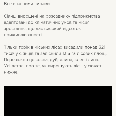
Все власними силами.
Сіянці вирощені на розсаднику підприємства
адаптовані до кліматичних умов та місця
зростання, що дає високий відсоток
приживлюваності.
Тільки торік в міських лісах висадили понад 321
тисячу сіянців та заліснили 13,5 га лісових площ.
Переважно це сосна, дуб, ялина, клен і липа.
Усі деталі про те, як вирощують ліс – у сюжеті
нижче.