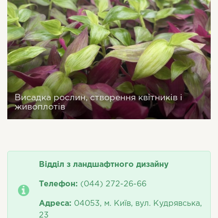
Висадка рослин, створення квітників і
живоплотів
Відділ з ландшафтного дизайну
Телефон:
(044) 272-26-66
Адреса:
04053, м. Київ, вул. Кудрявська,
23