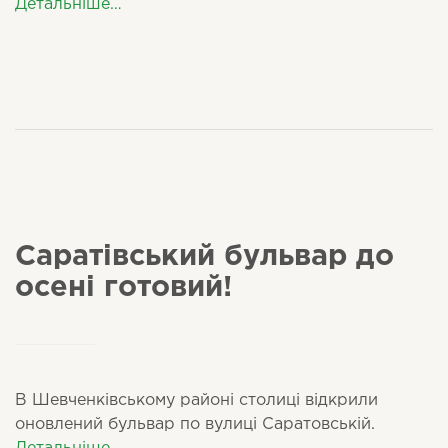
Детальніше…
Саратівський бульвар до
осені готовий!
В Шевченкiвському районi столицi вiдкрили
оновлений бульвар по вулиці Саратовськiй.