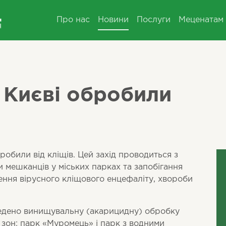
Про нас
Новини
Послуги
Меценатам
 Києві обробили
робили від кліщів. Цей захід проводиться з
ми мешканців у міських парках та запобігання
ння вірусного кліщового енцефаліту, хвороби
едено винищувальну (акарицидну) обробку
х зон: парк «Муромець» і парк з водними