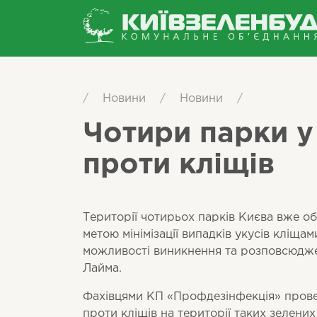
/
Новини
/
Новини
/
Чотири парки у
проти кліщів
Території чотирьох парків Києва вже об
метою мінімізації випадків укусів кліща
можливості виникнення та розповсюдже
Лайма.
Фахівцями КП «Профдезінфекція» пров
проти кліщів на території таких зелени