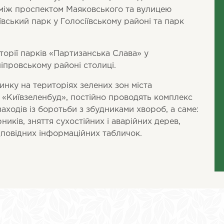
між проспектом Маяковського та вулицею
ївський парк у Голосіївському районі та парк
торії парків «Партизанська Слава» у
іпровському районі столиці.
нку на територіях зелених зон міста
 «Київзеленбуд», постійно проводять комплекс
ходів із боротьби з збудниками хвороб, а саме:
иків, зняття сухостійних і аварійних дерев,
дповідних інформаційних табличок.