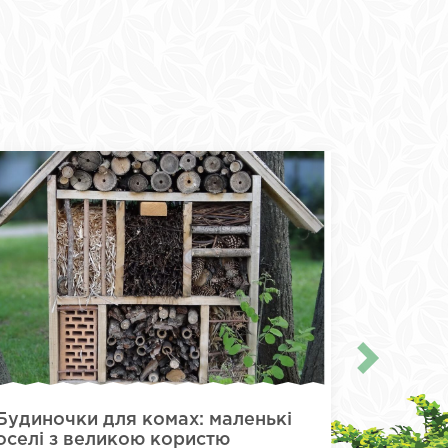
Будиночки для комах: маленькі
Замість
оселі з великою користю
громадс