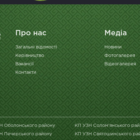
Про нас
Медіа
Загальні відомості
Новини
Керівництво
Фотогалерея
Вакансії
Відеогалерея
Контакти
Н Оболонського району
КП УЗН Солом’янського ра
Н Печерського району
КП УЗН Святошинського ра