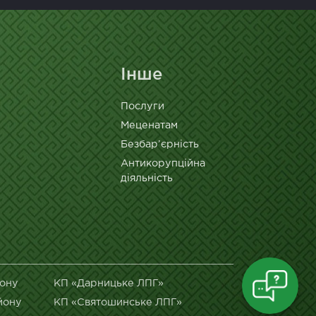
Інше
Послуги
Меценатам
Безбар’єрність
Антикорупційна
діяльність
йону
КП «Дарницьке ЛПГ»
йону
КП «Святошинське ЛПГ»