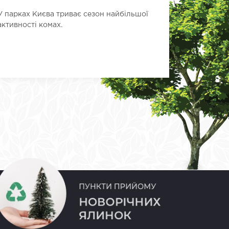
У парках Києва триває сезон найбільшої
У провулк
активності комах.
роботи з 
Територія
тимчасови
сучасний .