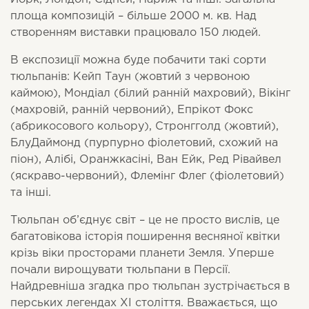
площа композицій – більше 2000 м. кв. Над
створенням виставки працювало 150 людей.
В експозиції можна буде побачити такі сорти
тюльпанів: Кейп Таун (жовтий з червоною
каймою), Мондіал (білий ранній махровий), Вікінг
(махровій, ранній червоний), Епрікот Фокс
(абрикосового кольору), Стронгголд (жовтий),
БлуДаймонд (пурпурно фіолетовий, схожий на
піон), Алібі, Оранжкасіні, Ван Ейк, Ред Рівайвел
(яскраво-червоний), Флемінг Флег (фіолетовий)
та інші.
Тюльпан об’єднує світ – це не просто вислів, це
багатовікова історія поширення весняної квітки
крізь віки просторами планети Земля. Уперше
почали вирощувати тюльпани в Персії.
Найдревніша згадка про тюльпан зустрічається в
перських легендах ХI століття. Вважається, що