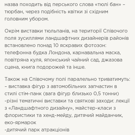
назва походить від перського слова «тюлі бан» –
тюрбан, через подібність квітки зі східним
головним убором.
Окрім виставки тюльпанів, на території Співочого
поля зусиллями ландшафтних дизайнерів районів
встановлено понад 10 яскравих фотозон:
телефонна будка Лондона, карнавальна маска,
повітряна куля, японський чайний сад, джазова
сцена, книга подорожей та інше.
Також на Співочому полі паралельно триватимуть:
– виставка фігур з автомобільних запчастин в
стилі стім-панк (вага фігур близько 0,5 тонни)
-різні тематичні виставки та святкові заходи: лекції
з «Ландшафтного дизайну», майстер-класи з
флористики та хенд-мейду, дитячий майданчик,
еко-ярмарок
-дитячий парк атракціонів