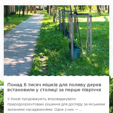
Понад 6 тисяч мішків для поливу дерев
встановили у столиці за перше півріччя
У Києві продовжують впроваджувати
природоорієнтовані рішення для догляду за міськими
зеленими насадженнями. Одне з них — ...