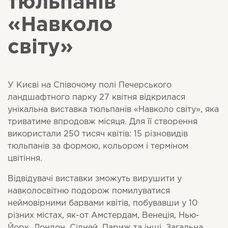
тюльпанів
«Навколо
світу»
У Києві на Співочому полі Печерського
ландшафтного парку 27 квітня відкрилася
унікальна виставка тюльпанів «Навколо світу», яка
триватиме впродовж місяця. Для її створення
використали 250 тисяч квітів: 15 різновидів
тюльпанів за формою, кольором і терміном
цвітіння.
Відвідувачі виставки зможуть вирушити у
навколосвітню подорож помилуватися
неймовірними барвами квітів, побувавши у 10
різних містах, як-от
Амстердам, Венеція, Нью-
Йорк, Лондон, Сідней, Париж та інші. Загальна