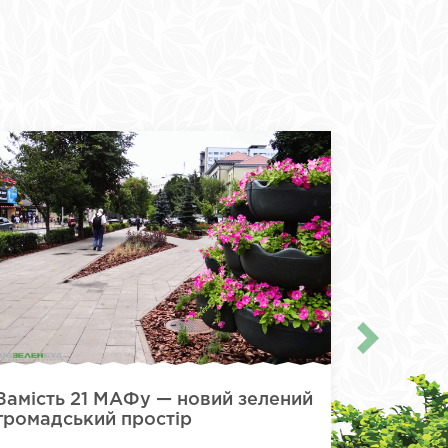
Замість 21 МАФу — новий зелений
Вільнюс
громадський простір
Кияни дав