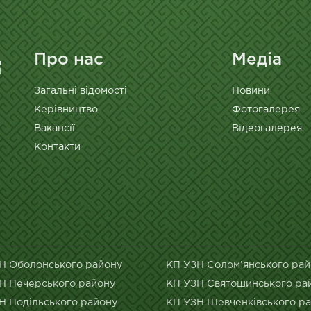
Про нас
Медіа
Загальні відомості
Новини
Керівництво
Фотогалерея
Вакансії
Відеогалерея
Контакти
Н Оболонського району
КП УЗН Солом’янського ра
Н Печерського району
КП УЗН Святошинського ра
Н Подільського району
КП УЗН Шевченківського р