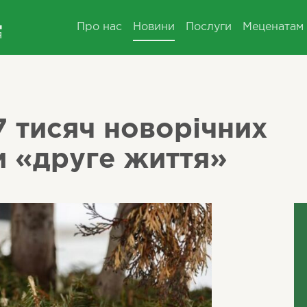
Про нас
Новини
Послуги
Меценатам
7 тисяч новорічних
и «друге життя»