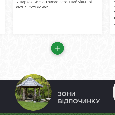
У парках Києва триває сезон найбільшої
активності комах.
а