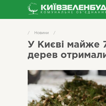
/
Новини
/
У Києві майже 
дерев отримал