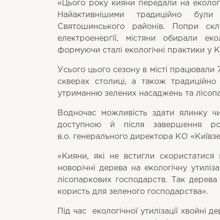
«Цього року кияни передали на екологі
Найактивнішими традиційно були
Святошинського районів. Попри скл
електроенергії, містяни обирали еко
формуючи сталі екологічні практики у К
Усього цього сезону в місті працювали
скверах столиці, а також традиційно
утриманню зелених насаджень та лісоп
Водночас можливість здати ялинку ч
доступною й після завершення ро
в.о. генерального директора КО «Київз
«Кияни, які не встигли скористатися
новорічні дерева на екологічну утилі
лісопаркових господарств. Так дерева
користь для зеленого господарства».
Під час екологічної утилізації хвойні 