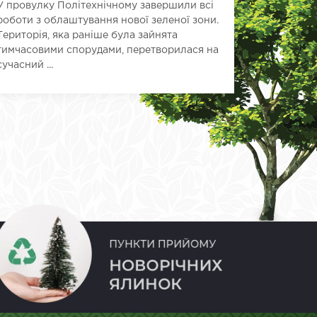
У провулку Політехнічному завершили всі
місто отр
роботи з облаштування нової зеленої зони.
сучасний 
Територія, яка раніше була зайнята
тимчасовими спорудами, перетворилася на
сучасний ...