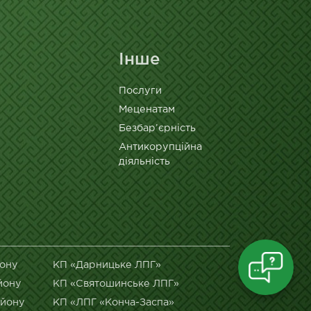
Інше
Послуги
Меценатам
Безбар’єрність
Антикорупційна
діяльність
йону
КП «Дарницьке ЛПГ»
йону
КП «Святошинське ЛПГ»
айону
КП «ЛПГ «Конча-Заспа»