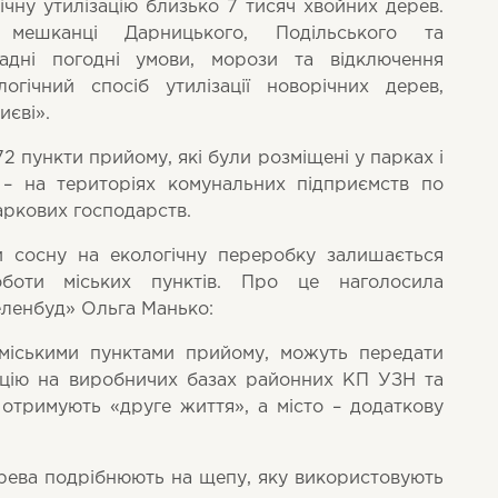
чну утилізацію близько 7 тисяч хвойних дерев.
 мешканці Дарницького, Подільського та
адні погодні умови, морози та відключення
логічний спосіб утилізації новорічних дерев,
иєві».
 72 пункти прийому
, які були розміщені
у парках і
 – на територіях комунальних підприємств по
аркових господарств.
и сосну на екологічну переробку залишається
боти міських пунктів. Про це наголосила
еленбуд» Ольга Манько:
 міськими пунктами прийому, можуть передати
зацію на виробничих базах районних КП УЗН та
 отримують «друге життя», а місто
–
додаткову
дерева подрібнюють на щепу, яку використовують