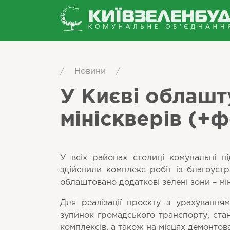
/
Новини
/
У Києві облашт
мініскверів (+
У всіх районах столиці комунальні 
здійснили комплекс робіт із благоустр
облаштовано додаткові зелені зони – мі
Для реалізації проєкту з урахування
зупинок громадського транспорту, ста
комплексів, а також на місцях демонто