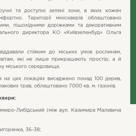
учні та доступні зелені зони, в яких кожен
фортно. Території мініскверів облаштовано
ними, пішохідними доріжками та декоративним
ерального директора КО «Київзеленбуд» Ольга
 віддавали стійким до міських умов рослинам,
квітам, які не лише прикрашають простір, а й
ну міського середовища.
я на цих локаціях висаджено понад 100 дерев,
лакових трав, облаштовано 7000 кв. м. газонів.
квери:
имиро-Либідський (між вул. Казимира Малевича
игоренка, 36-38;