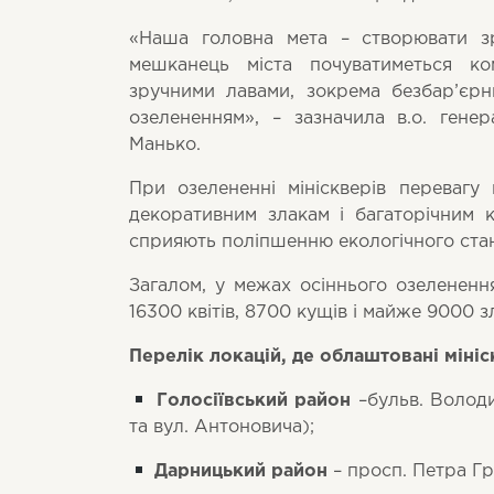
«Наша головна мета – створювати зр
мешканець міста почуватиметься ком
зручними лавами, зокрема безбар’єр
озелененням», – зазначила в.о. ген
Манько.
При озелененні мініскверів перевагу
декоративним злакам і багаторічним 
сприяють поліпшенню екологічного ста
Загалом, у межах осіннього озелененн
16300 квітів, 8700 кущів і майже 9000 з
Перелік локацій, де облаштовані мініс
Голосіївський район
–бульв. Волод
та вул. Антоновича);
Дарницький район
– просп. Петра Гр