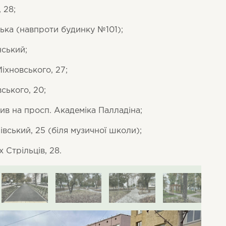
 28;
ська (навпроти будинку №101);
нський;
іхновського, 27;
вського, 20;
ив на просп. Академіка Палладіна;
івський, 25 (біля музичної школи);
х Стрільців, 28.