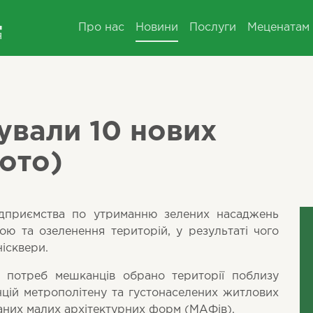
Про нас
Новини
Послуги
Меценатам
ували 10 нових
фото)
підприємства по утриманню зелених насаджень
ою та озеленення територій, у результаті чого
нісквери.
м потреб мешканців обрано території поблизу
нцій метрополітену та густонаселених житлових
ваних малих архітектурних форм (МАФів).