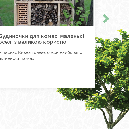
Будиночки для комах: маленькі
Замість
оселі з великою користю
громадс
У парках Києва триває сезон найбільшої
У провулк
активності комах.
роботи з 
Територія
тимчасови
сучасний .