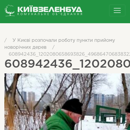
/
У Києві розпочали роботу пункти прийому
новорічних дерев
/
608942436_1202080658693826_49686470683832
608942436_120208