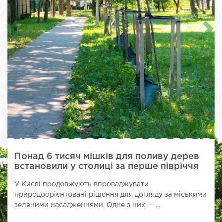
Понад 6 тисяч мішків для поливу дерев
встановили у столиці за перше півріччя
У Києві продовжують впроваджувати
природоорієнтовані рішення для догляду за міськими
зеленими насадженнями. Одне з них — ...