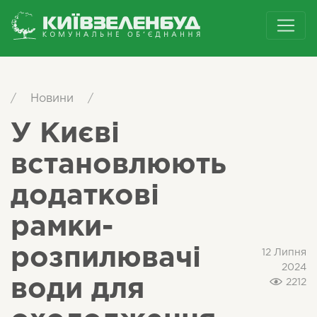
/
Новини
/
У Києві
встановлюють
додаткові
рамки-
розпилювачі
12 Липня
2024
води для
2212