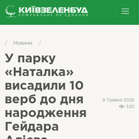
/
Новини
/
У парку
«Наталка»
висадили 10
верб до дня
8 Травня 2026
320
народження
Гейдара