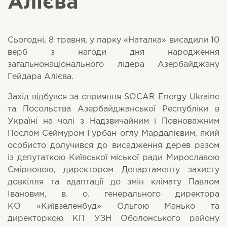
Алієва
Сьогодні, 8 травня, у парку «Наталка» висадили 10
верб з нагоди дня народження
загальнонаціонального лідера Азербайджану
Гейдара Алієва.
Захід відбувся за сприяння SOCAR Energy Ukraine
та Посольства Азербайджанської Республіки в
Україні на чолі з Надзвичайним і Повноважним
Послом Сеймуром Гурбан оглу Мардалієвим, який
особисто долучився до висадження дерев разом
із депутаткою Київської міської ради Мирославою
Смірновою, директором Департаменту захисту
довкілля та адаптації до змін клімату Павлом
Івановим, в. о. генерального директора
КО «Київзеленбуд» Ольгою Манько та
директоркою КП УЗН Оболонського району