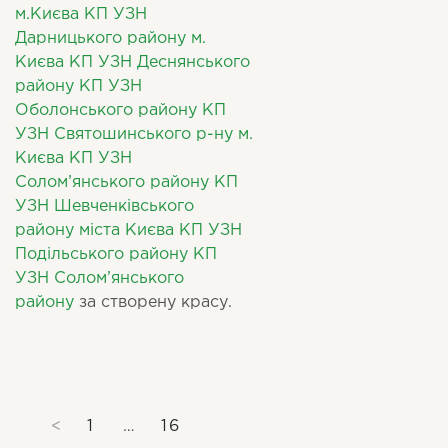
м.Києва
КП УЗН
Дарницького району м.
Києва
КП УЗН Деснянського
району
КП УЗН
Оболонського району
КП
УЗН Святошинського р-ну м.
Києва
КП УЗН
Солом’янського району
КП
УЗН Шевченківського
району міста Києва
КП УЗН
Подільського району
КП
УЗН Солом’янського
району
за створену красу.
<
1
…
16