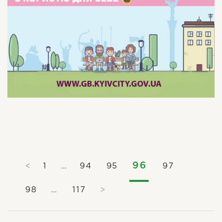
96
<
1
…
94
95
97
98
…
117
>