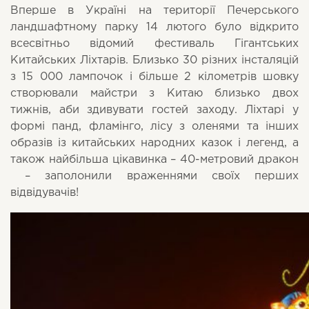
Вперше в Україні на території Печерського
ландшафтному парку 14 лютого було відкрито
всесвітньо відомий фестиваль Гігантських
Китайських Ліхтарів. Близько 30 різних інсталяцій
з 15 000 лампочок і більше 2 кілометрів шовку
створювали майстри з Китаю близько двох
тижнів, аби здивувати гостей заходу. Ліхтарі у
формі панд, фламінго, лісу з оленями та інших
образів із китайських народних казок і легенд, а
також найбільша цікавинка – 40-метровий дракон
– заполонили враженнями своїх перших
відвідувачів!