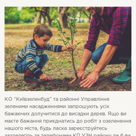
КО “Київзеленбуд” та районні Управління
зеленими насадженнями запрошують усіх
бажаючих долучитися до висадки дерев. Ящо ви
маєте бажання приєднатись до робіт з озеленення
нашого міста, будь ласка зареєструйтесь
зазделегідь за телефонами КП УЗН району де б ви